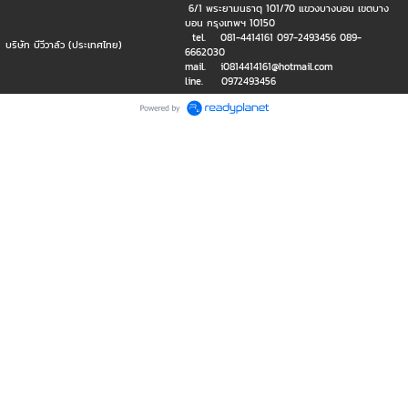
6/1 พระยามนธาตุ 101/70 แขวงบางบอน เขตบาง
บอน กรุงเทพฯ 10150
tel. 081-4414161 097-2493456 089-
บริษัท บีวีวาล์ว (ประเทศไทย)
6662030
mail. i0814414161@hotmail.com
line. 0972493456